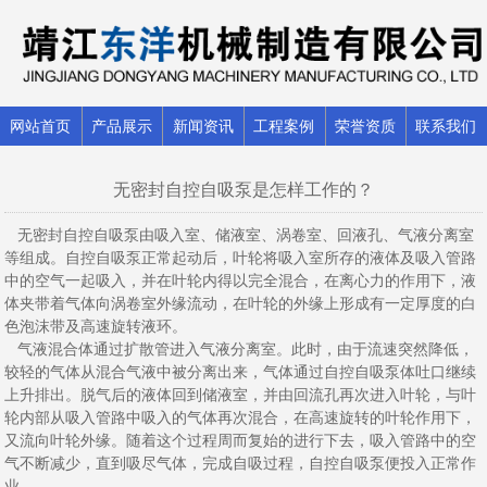
网站首页
产品展示
新闻资讯
工程案例
荣誉资质
联系我们
无密封自控自吸泵是怎样工作的？
无密封自控自吸泵由吸入室、储液室、涡卷室、回液孔、气液分离室
等组成。自控自吸泵正常起动后，叶轮将吸入室所存的液体及吸入管路
中的空气一起吸入，并在叶轮内得以完全混合，在离心力的作用下，液
体夹带着气体向涡卷室外缘流动，在叶轮的外缘上形成有一定厚度的白
色泡沫带及高速旋转液环。
气液混合体通过扩散管进入气液分离室。此时，由于流速突然降低，
较轻的气体从混合气液中被分离出来，气体通过自控自吸泵体吐口继续
上升排出。脱气后的液体回到储液室，并由回流孔再次进入叶轮，与叶
轮内部从吸入管路中吸入的气体再次混合，在高速旋转的叶轮作用下，
又流向叶轮外缘。随着这个过程周而复始的进行下去，吸入管路中的空
气不断减少，直到吸尽气体，完成自吸过程，自控自吸泵便投入正常作
业。