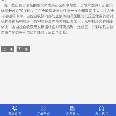
在一些自控自吸泵的轴承体底部还设有冷却室。当轴承发热引起轴承
体温升超过70度时，可在冷却室处通过任意一只冷却液管接头，注入冷
却液循环冷却。自控自吸泵内部防止液体由高压区向低压区泄漏的密封
机构是前后密封环，前密封环装在自控自吸泵体上，后密封环装在轴承
体上，当自控自吸泵经长期运转密封环磨损到一定程度，并影响到自控
自吸泵的效率和自吸性能时，应给予更换。
上一条
下一条
在线咨询
产品中心
新闻资讯
关于我们